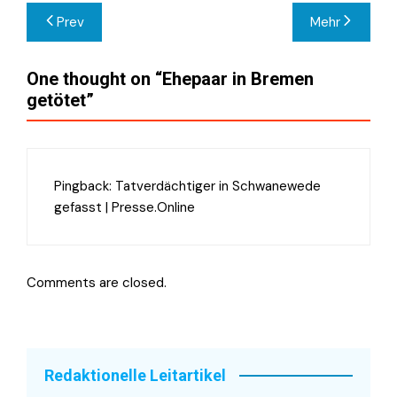
Beitragsnavigation
Prev
Mehr
One thought on “
Ehepaar in Bremen
getötet
”
Pingback:
Tatverdächtiger in Schwanewede
gefasst | Presse.Online
Comments are closed.
Redaktionelle Leitartikel