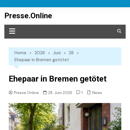
Skip
to
Presse.Online
content
Home
2026
Juni
28
Ehepaar in Bremen getötet
Ehepaar in Bremen getötet
News
Presse.Online
28. Juni 2026
1