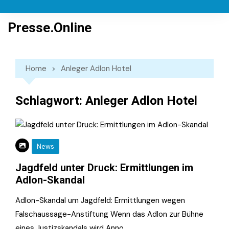
Skip
to
Presse.Online
content
Home
Anleger Adlon Hotel
Schlagwort:
Anleger Adlon Hotel
News
Jagdfeld unter Druck: Ermittlungen im
Adlon-Skandal
Adlon-Skandal um Jagdfeld: Ermittlungen wegen
Falschaussage-Anstiftung Wenn das Adlon zur Bühne
eines Justizskandals wird Anno