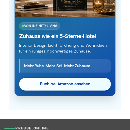
VON INFINITY.LIVING
Zuhause wie ein 5-Sterne-Hotel
Interior Design, Licht, Ordnung und Wohnideen
für ein ruhiges, hochwertiges Zuhause.
Mehr Ruhe. Mehr Stil. Mehr Zuhause.
Buch bei Amazon ansehen
PRESSE.ONLINE