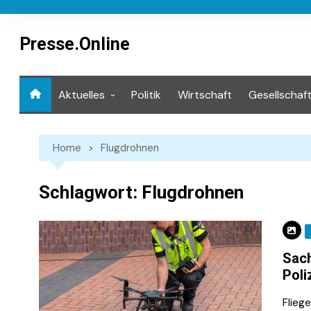
Skip
to
content
Presse.Online
Aktuelles
Politik
Wirtschaft
Gesellschaf
Mediathek
Home
Flugdrohnen
Schlagwort:
Flugdrohnen
Sach
Poli
Fliege