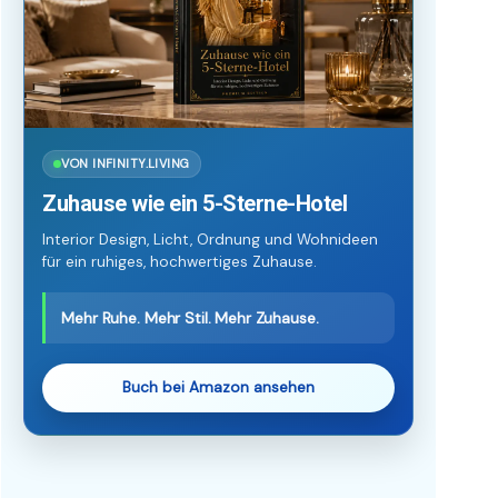
VON INFINITY.LIVING
Zuhause wie ein 5-Sterne-Hotel
Interior Design, Licht, Ordnung und Wohnideen
für ein ruhiges, hochwertiges Zuhause.
Mehr Ruhe. Mehr Stil. Mehr Zuhause.
Buch bei Amazon ansehen