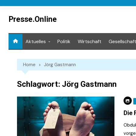
Skip
to
content
Presse.Online
Aktuelles
Politik
Wirtschaft
Gesellschaf
Mediathek
Home
Jörg Gastmann
Schlagwort:
Jörg Gastmann
Die 
Obduk
vorge