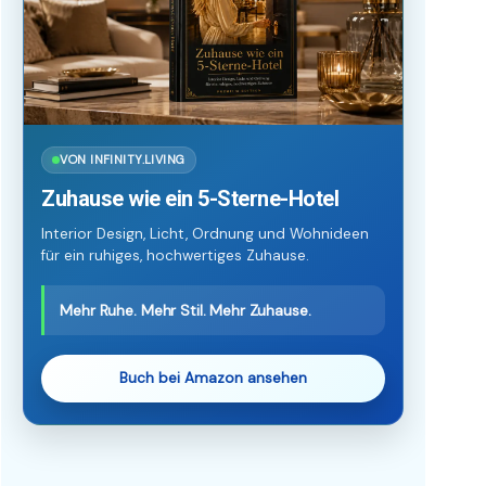
VON INFINITY.LIVING
Zuhause wie ein 5-Sterne-Hotel
Interior Design, Licht, Ordnung und Wohnideen
für ein ruhiges, hochwertiges Zuhause.
Mehr Ruhe. Mehr Stil. Mehr Zuhause.
Buch bei Amazon ansehen