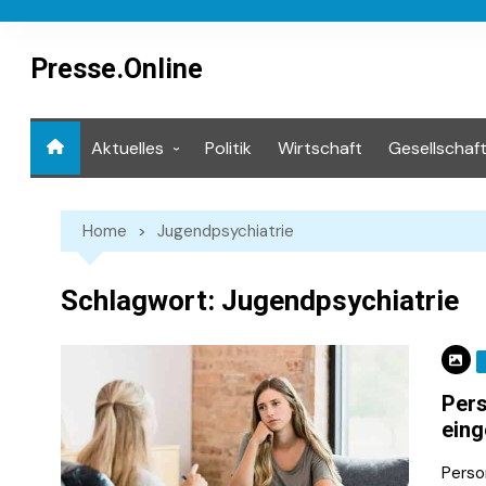
Skip
to
content
Presse.Online
Aktuelles
Politik
Wirtschaft
Gesellschaf
Mediathek
Home
Jugendpsychiatrie
Schlagwort:
Jugendpsychiatrie
Pers
eing
Perso