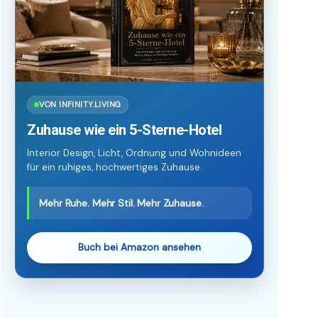
VON INFINITY.LIVING
Zuhause wie ein 5-Sterne-Hotel
Interior Design, Licht, Ordnung und Wohnideen
für ein ruhiges, hochwertiges Zuhause.
Mehr Ruhe. Mehr Stil. Mehr Zuhause.
Buch bei Amazon ansehen