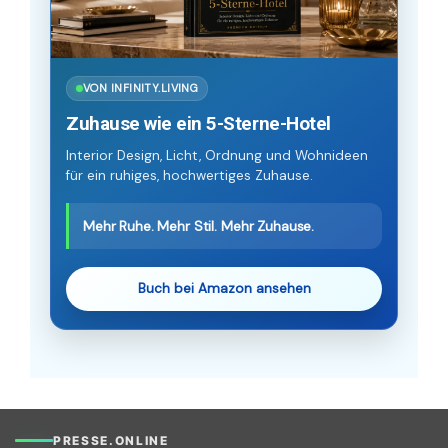
VON INFINITY.LIVING
Zuhause wie ein 5-Sterne-Hotel
Interior Design, Licht, Ordnung und Wohnideen
für ein ruhiges, hochwertiges Zuhause.
Mehr Ruhe. Mehr Stil. Mehr Zuhause.
Buch bei Amazon ansehen
PRESSE.ONLINE