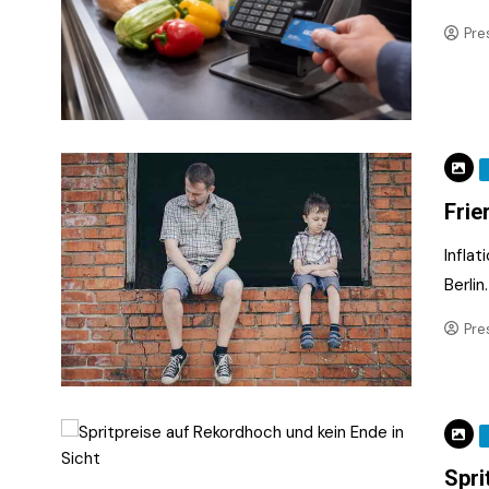
Pre
Frie
Inflat
Berlin
Pre
Spri