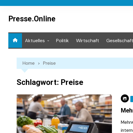
Skip
to
content
Presse.Online
Aktuelles
Politik
Wirtschaft
Gesellschaf
Mediathek
Home
Preise
Schlagwort:
Preise
Mehr
Mehrw
intern