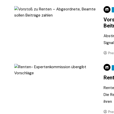
Vors
Beit
Absti
Signa
Pre
Rent
Rente
Die R
ihren
Pre