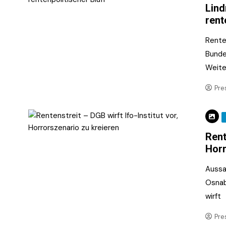
Lind
rent
Rente 
Bunde
Weite
Pre
Rent
Horr
Aussa
Osnab
wirft
Pre