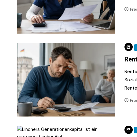
Pre
Rent
Rente
Sozia
Rente
Pre