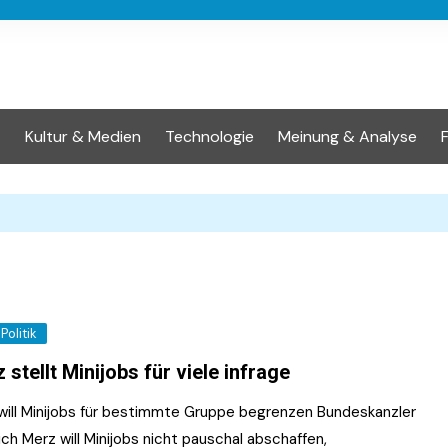
t
Kultur & Medien
Technologie
Meinung & Analyse
Politik
 stellt Minijobs für viele infrage
will Minijobs für bestimmte Gruppe begrenzen Bundeskanzler
ich Merz will Minijobs nicht pauschal abschaffen,