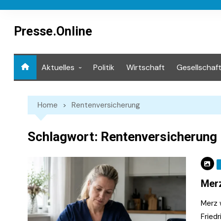
Skip
to
content
Presse.Online
Aktuelles
Politik
Wirtschaft
Gesellschaf
Mediathek
Home
Rentenversicherung
Schlagwort:
Rentenversicherung
Merz
Merz 
Friedr