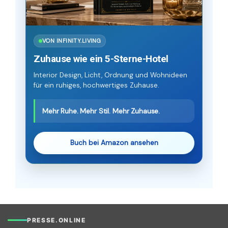
VON INFINITY.LIVING
Zuhause wie ein 5-Sterne-Hotel
Interior Design, Licht, Ordnung und Wohnideen
für ein ruhiges, hochwertiges Zuhause.
Mehr Ruhe. Mehr Stil. Mehr Zuhause.
Buch bei Amazon ansehen
PRESSE.ONLINE