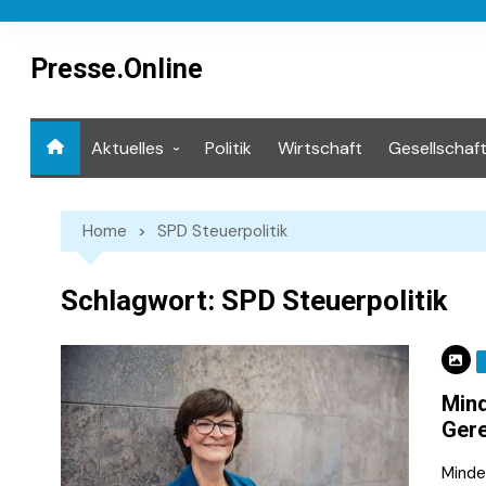
Skip
to
content
Presse.Online
Aktuelles
Politik
Wirtschaft
Gesellschaf
Mediathek
Home
SPD Steuerpolitik
Schlagwort:
SPD Steuerpolitik
Mind
Gere
Minde