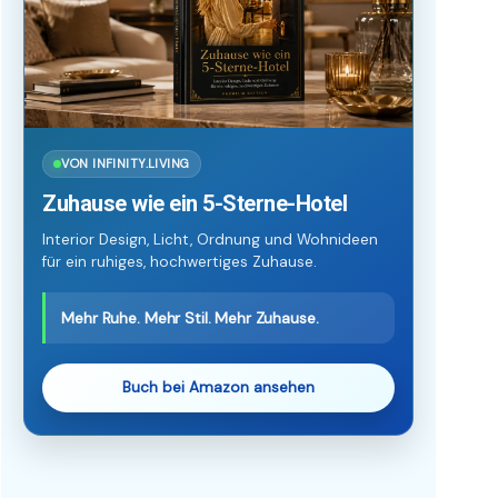
VON INFINITY.LIVING
Zuhause wie ein 5-Sterne-Hotel
Interior Design, Licht, Ordnung und Wohnideen
für ein ruhiges, hochwertiges Zuhause.
Mehr Ruhe. Mehr Stil. Mehr Zuhause.
Buch bei Amazon ansehen