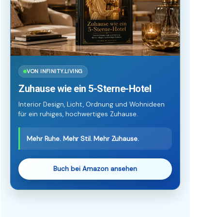
VON INFINITY.LIVING
Zuhause wie ein 5-Sterne-Hotel
Interior Design, Licht, Ordnung und Wohnideen
für ein ruhiges, hochwertiges Zuhause.
Mehr Ruhe. Mehr Stil. Mehr Zuhause.
Buch bei Amazon ansehen