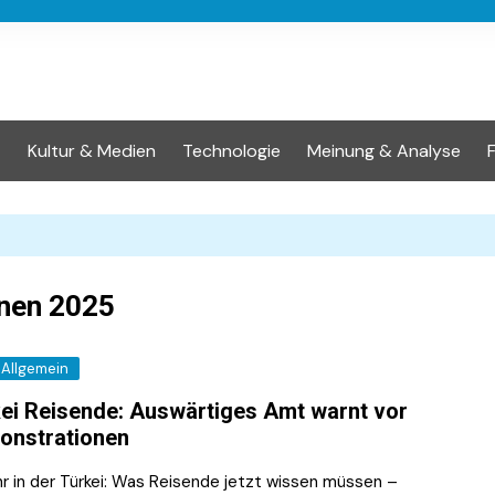
t
Kultur & Medien
Technologie
Meinung & Analyse
onen 2025
Allgemein
ei Reisende: Auswärtiges Amt warnt vor
onstrationen
hr in der Türkei: Was Reisende jetzt wissen müssen –