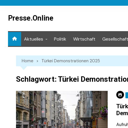
Skip
to
content
Presse.Online
Aktuelles
Politik
Wirtschaft
Gesellschaf
Mediathek
Home
Türkei Demonstrationen 2025
Schlagwort:
Türkei Demonstrati
Türk
Dem
Aufru