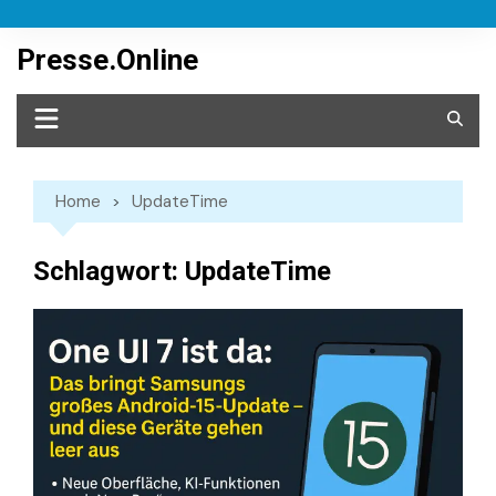
Skip
to
Presse.Online
content
Home
UpdateTime
Schlagwort:
UpdateTime