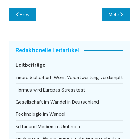
Beitragsnavigation
Prev
Mehr
Redaktionelle Leitartikel
Leitbeiträge
Innere Sicherheit: Wenn Verantwortung verdampft
Hormus wird Europas Stresstest
Gesellschaft im Wandel in Deutschland
Technologie im Wandel
Kultur und Medien im Umbruch
Insolvenzen: Warum immer mehr Firmen scheitern