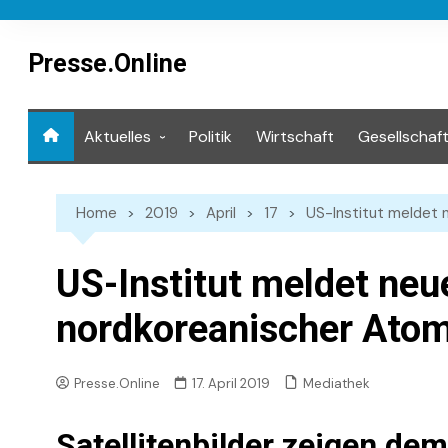
Skip
to
content
Presse.Online
Aktuelles
Politik
Wirtschaft
Gesellschaf
Mediathek
Home
2019
April
17
US-Institut meldet 
US-Institut meldet neu
nordkoreanischer Ato
Mediathek
Presse.Online
17. April 2019
Satellitenbilder zeigen d