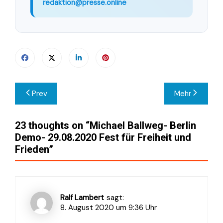
redaktion@presse.online
Beitragsnavigation
Prev
Mehr
23 thoughts on “
Michael Ballweg- Berlin
Demo- 29.08.2020 Fest für Freiheit und
Frieden
”
Ralf Lambert
sagt:
8. August 2020 um 9:36 Uhr