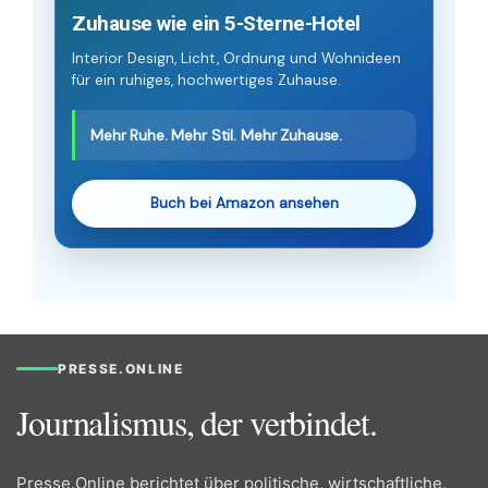
Zuhause wie ein 5-Sterne-Hotel
Interior Design, Licht, Ordnung und Wohnideen
für ein ruhiges, hochwertiges Zuhause.
Mehr Ruhe. Mehr Stil. Mehr Zuhause.
Buch bei Amazon ansehen
PRESSE.ONLINE
Journalismus, der verbindet.
Presse.Online berichtet über politische, wirtschaftliche,