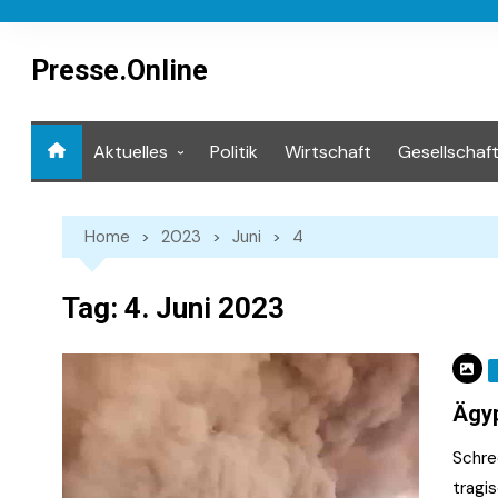
Skip
to
content
Presse.Online
Aktuelles
Politik
Wirtschaft
Gesellschaf
Mediathek
Home
2023
Juni
4
Tag:
4. Juni 2023
Ägyp
Schre
tragi