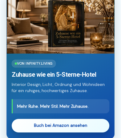
VON INFINITY.LIVING
Zuhause wie ein 5-Sterne-Hotel
Interior Design, Licht, Ordnung und Wohnideen
für ein ruhiges, hochwertiges Zuhause.
Mehr Ruhe. Mehr Stil. Mehr Zuhause.
Buch bei Amazon ansehen