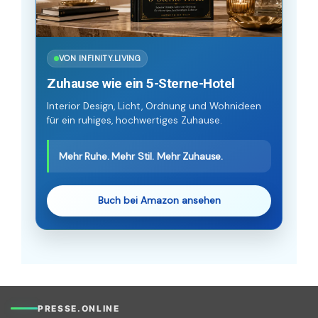
VON INFINITY.LIVING
Zuhause wie ein 5-Sterne-Hotel
Interior Design, Licht, Ordnung und Wohnideen
für ein ruhiges, hochwertiges Zuhause.
Mehr Ruhe. Mehr Stil. Mehr Zuhause.
Buch bei Amazon ansehen
PRESSE.ONLINE