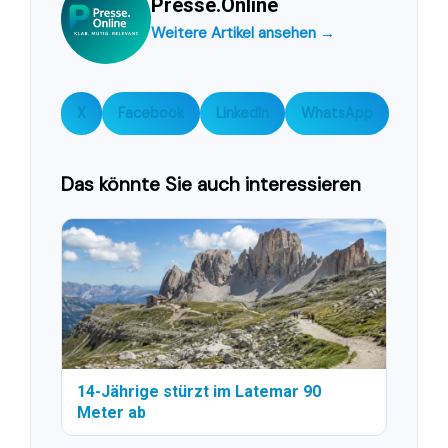
Presse.Online
Weitere Artikel ansehen →
X
Facebook
LinkedIn
WhatsApp
Das könnte Sie auch interessieren
14-Jährige stürzt im Latemar 90
Meter ab