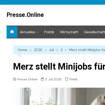
Skip
to
content
Presse.Online
Aktuelles
Politik
Wirtschaft
Gesellschaf
Mediathek
Home
2026
Juli
3
Merz stellt Minijobs fü
Merz stellt Minijobs für
Politik
Presse.Online
3. Juli 2026