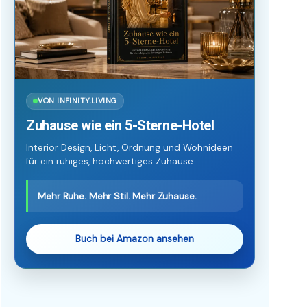
VON INFINITY.LIVING
Zuhause wie ein 5-Sterne-Hotel
Interior Design, Licht, Ordnung und Wohnideen
für ein ruhiges, hochwertiges Zuhause.
Mehr Ruhe. Mehr Stil. Mehr Zuhause.
Buch bei Amazon ansehen