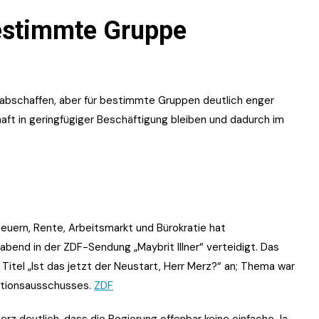
bestimmte Gruppe
al abschaffen, aber für bestimmte Gruppen deutlich enger
ft in geringfügiger Beschäftigung bleiben und dadurch im
teuern, Rente, Arbeitsmarkt und Bürokratie hat
bend in der ZDF-Sendung „Maybrit Illner“ verteidigt. Das
itel „Ist das jetzt der Neustart, Herr Merz?“ an; Thema war
litionsausschusses.
ZDF
 deutlich, dass die Regierung offenbar keine einfache Ja-