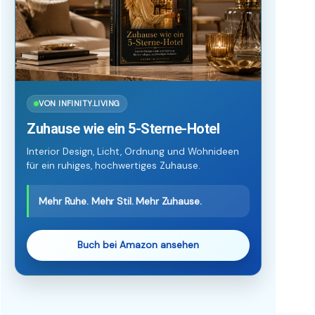
VON INFINITY.LIVING
Zuhause wie ein 5-Sterne-Hotel
Interior Design, Licht, Ordnung und Wohnideen
für ein ruhiges, hochwertiges Zuhause.
Mehr Ruhe. Mehr Stil. Mehr Zuhause.
Buch bei Amazon ansehen