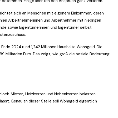
er bekommen. Einige könnten den Anspruch ganz verlieren.
 Es richtet sich an Menschen mit eigenem Einkommen, deren
hlen Arbeitnehmerinnen und Arbeitnehmer mit niedrigen
hende sowie Eigentümerinnen und Eigentümer selbst
astenzuschuss.
nde 2024 rund 1,242 Millionen Haushalte Wohngeld. Die
 Milliarden Euro. Das zeigt, wie groß die soziale Bedeutung
nblock. Mieten, Heizkosten und Nebenkosten belasten
st. Genau an dieser Stelle soll Wohngeld eigentlich