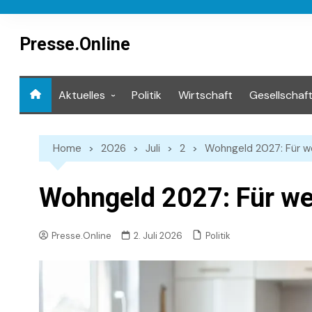
Skip
to
content
Presse.Online
Aktuelles
Politik
Wirtschaft
Gesellschaf
Mediathek
Home
2026
Juli
2
Wohngeld 2027: Für we
Wohngeld 2027: Für wen
Politik
Presse.Online
2. Juli 2026