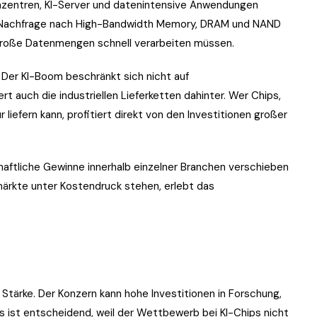
nzentren, KI-Server und datenintensive Anwendungen
e Nachfrage nach High-Bandwidth Memory, DRAM und NAND
ie große Datenmengen schnell verarbeiten müssen.
: Der KI-Boom beschränkt sich nicht auf
 auch die industriellen Lieferketten dahinter. Wer Chips,
liefern kann, profitiert direkt von den Investitionen großer
schaftliche Gewinne innerhalb einzelner Branchen verschieben
ärkte unter Kostendruck stehen, erlebt das
Stärke. Der Konzern kann hohe Investitionen in Forschung,
as ist entscheidend, weil der Wettbewerb bei KI-Chips nicht