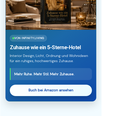
VON INFINITY.LIVING
Zuhause wie ein 5-Sterne-Hotel
Interior Design, Licht, Ordnung und Wohnideen
für ein ruhiges, hochwertiges Zuhause.
Mehr Ruhe. Mehr Stil. Mehr Zuhause.
Buch bei Amazon ansehen