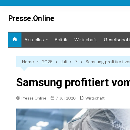
Skip
to
content
Presse.Online
Aktuelles
Politik
Wirtschaft
Gesellschaf
Mediathek
Home
2026
Juli
7
Samsung profitiert v
Samsung profitiert vo
Wirtschaft
Presse.Online
7. Juli 2026