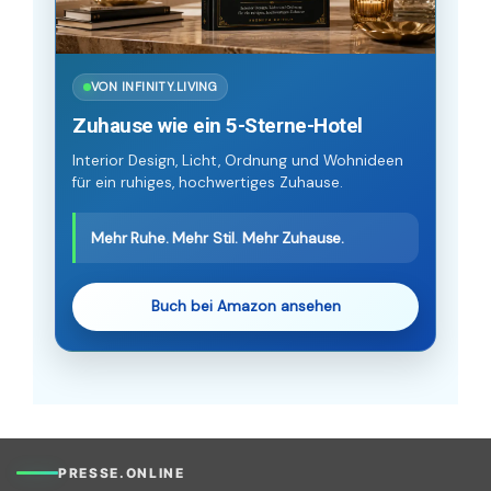
VON INFINITY.LIVING
Zuhause wie ein 5-Sterne-Hotel
Interior Design, Licht, Ordnung und Wohnideen
für ein ruhiges, hochwertiges Zuhause.
Mehr Ruhe. Mehr Stil. Mehr Zuhause.
Buch bei Amazon ansehen
PRESSE.ONLINE