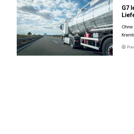
G7 l
Lief
Ohne 
Kreml
Pre