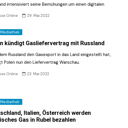
and intensiviert seine Bemühungen um einen digitalen
sse.Online
29. Mai 2022
Mediathek
n kün­digt Gas­lie­fer­ver­trag mit Russ­land
em Russland den Gasexport in das Land eingestellt hat,
gt Polen nun den Liefervertrag Warschau.
sse.Online
23. Mai 2022
Mediathek
schland, Italien, Österreich werden
isches Gas in Rubel bezahlen