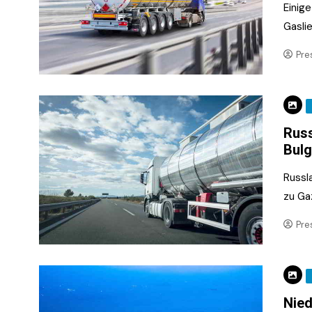
Einig
Gaslie
Pre
Russ
Bulg
Russl
zu Ga
Pre
Nied