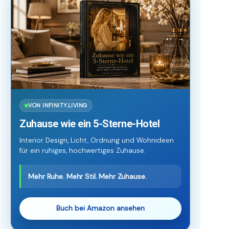
VON INFINITY.LIVING
Zuhause wie ein 5-Sterne-Hotel
Interior Design, Licht, Ordnung und Wohnideen
für ein ruhiges, hochwertiges Zuhause.
Mehr Ruhe. Mehr Stil. Mehr Zuhause.
Buch bei Amazon ansehen