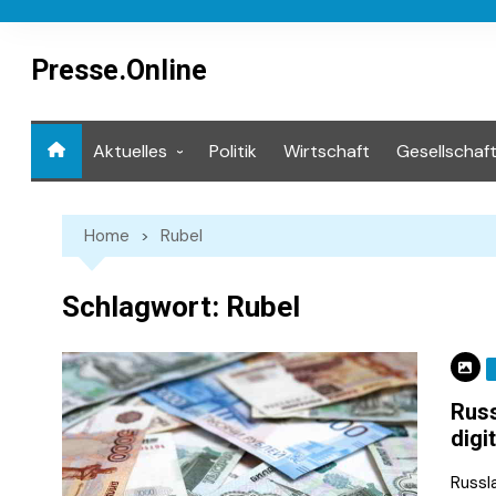
Skip
to
content
Presse.Online
Aktuelles
Politik
Wirtschaft
Gesellschaf
Mediathek
Home
Rubel
Schlagwort:
Rubel
Russ
digi
Russl