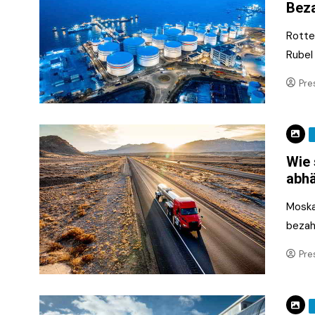
Beza
Rotte
Rubel
Pre
Wie 
abh
Moskau
bezahl
Pre