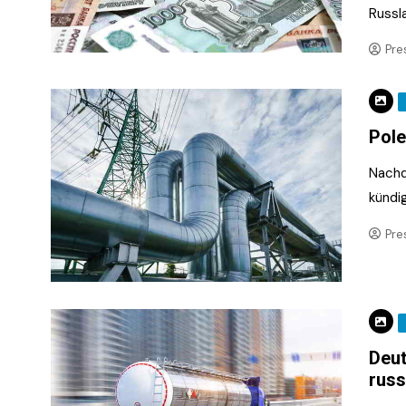
Russl
Pre
Pole
Nachd
kündi
Pre
Deut
russ