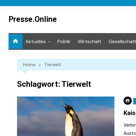
Skip
to
content
Presse.Online
Aktuelles
Politik
Wirtschaft
Gesellschaf
Mediathek
Home
Tierwelt
Schlagwort:
Tierwelt
Kais
Verlor
Austra