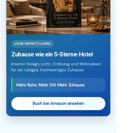
VON INFINITY.LIVING
Zuhause wie ein 5-Sterne-Hotel
Interior Design, Licht, Ordnung und Wohnideen
für ein ruhiges, hochwertiges Zuhause.
Mehr Ruhe. Mehr Stil. Mehr Zuhause.
Buch bei Amazon ansehen