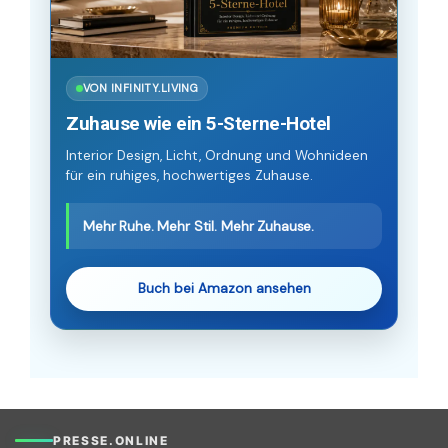
VON INFINITY.LIVING
Zuhause wie ein 5-Sterne-Hotel
Interior Design, Licht, Ordnung und Wohnideen
für ein ruhiges, hochwertiges Zuhause.
Mehr Ruhe. Mehr Stil. Mehr Zuhause.
Buch bei Amazon ansehen
PRESSE.ONLINE