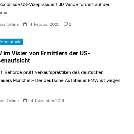
Bündnisse US-Vizepräsident JD Vance fordert auf der
hner
sse.Online
14. Februar 2025
2
Mediathek
im Visier von Ermittlern der US-
enaufsicht
ht: Behörde prüft Verkaufspraktiken des deutschen
auers München- Der deutsche Autobauer BMW ist wegen
r
sse.Online
24. Dezember 2019