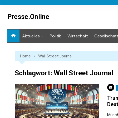
Skip
to
content
Presse.Online
Aktuelles
Politik
Wirtschaft
Gesellschaf
Mediathek
Home
Wall Street Journal
Schlagwort:
Wall Street Journal
Trum
Deu
Münch