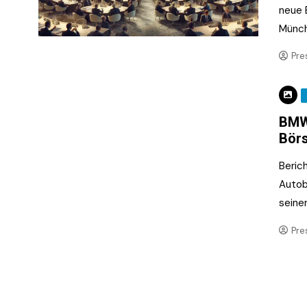
neue 
Münc
Pre
BMW 
Börs
Beric
Autob
seine
Pre