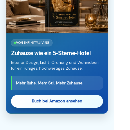
VON INFINITY.LIVING
Zuhause wie ein 5-Sterne-Hotel
Interior Design, Licht, Ordnung und Wohnideen
für ein ruhiges, hochwertiges Zuhause.
Mehr Ruhe. Mehr Stil. Mehr Zuhause.
Buch bei Amazon ansehen