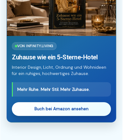
VON INFINITY.LIVING
Zuhause wie ein 5-Sterne-Hotel
Interior Design, Licht, Ordnung und Wohnideen
für ein ruhiges, hochwertiges Zuhause.
Mehr Ruhe. Mehr Stil. Mehr Zuhause.
Buch bei Amazon ansehen