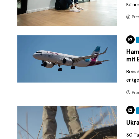
Kölne
Pre
Hamb
mit 
Beina
entge
Pre
Ukra
30 Ta