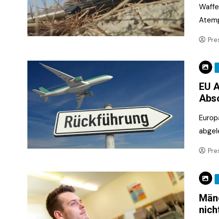
Waffe
Atem
Pre
EU A
Abs
Europ
abgel
Pre
Mäng
nich