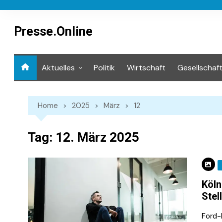
Skip
to
content
Presse.Online
Aktuelles
Politik
Wirtschaft
Gesellschaf
Mediathek
Home
2025
März
12
Tag:
12. März 2025
Köln
Stel
Ford-