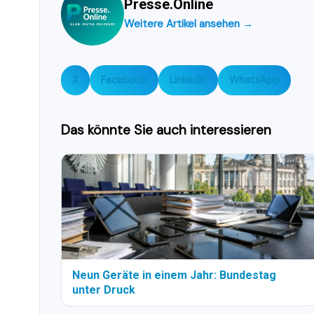
Presse.Online
Weitere Artikel ansehen →
X
Facebook
LinkedIn
WhatsApp
Das könnte Sie auch interessieren
Neun Geräte in einem Jahr: Bundestag
unter Druck