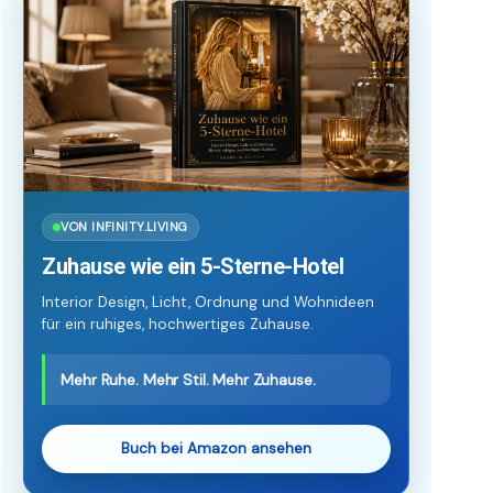
VON INFINITY.LIVING
Zuhause wie ein 5-Sterne-Hotel
Interior Design, Licht, Ordnung und Wohnideen
für ein ruhiges, hochwertiges Zuhause.
Mehr Ruhe. Mehr Stil. Mehr Zuhause.
Buch bei Amazon ansehen