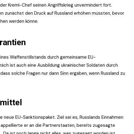
er Kreml-Chef seinen Angriffskrieg unvermindert fort.
ten zunächst den Druck auf Russland erhöhen müssten, bevor
chen werden könne.
rantien
le eines Waffenstillstands durch gemeinsame EU-
räch ist auch eine Ausbildung ukrainischer Soldaten durch
, dass solche Fragen nur dann Sinn ergäben, wenn Russland zu
mittel
 neue EU-Sanktionspaket. Ziel sei es, Russlands Einnahmen
ppellierte er an die Partnerstaaten, bereits zugesagte
. „Da ist noch lange nicht alles, was zugesagt worden ist,