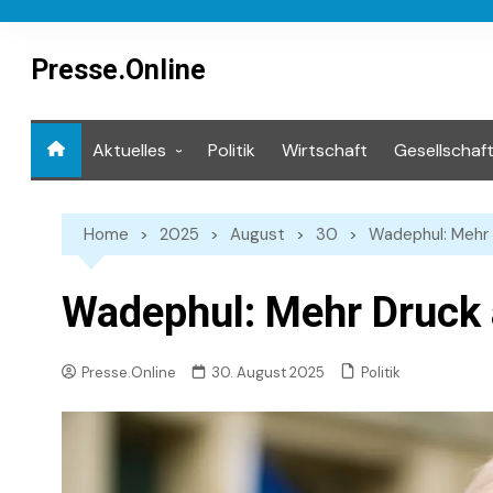
Skip
to
content
Presse.Online
Aktuelles
Politik
Wirtschaft
Gesellschaf
Mediathek
Home
2025
August
30
Wadephul: Mehr 
Wadephul: Mehr Druck a
Politik
Presse.Online
30. August 2025