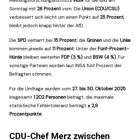
Meinungsforschungsinstituts
INSA
für die
Bild am
Sonntag
mit
26 Prozent
vorn. Die
Union (CDU/CSU)
verbessert sich leicht um einen Punkt auf
25 Prozent
,
bleibt jedoch knapp hinter der AfD.
Die
SPD
verharrt bei
15 Prozent
, die
Grünen
und die
Linke
kommen jeweils auf
11 Prozent
. Unter der
Fünf-Prozent-
Hürde
bleiben weiterhin
FDP (3 %)
und
BSW (4 %)
. Für
sonstige Parteien würden laut INSA fünf Prozent der
Befragten stimmen.
Für die Umfrage wurden vom
27. bis 30. Oktober 2025
insgesamt
1.202 Personen
befragt, die maximale
statistische Fehlertoleranz beträgt
± 2,9
Prozentpunkte
.
CDU-Chef Merz zwischen