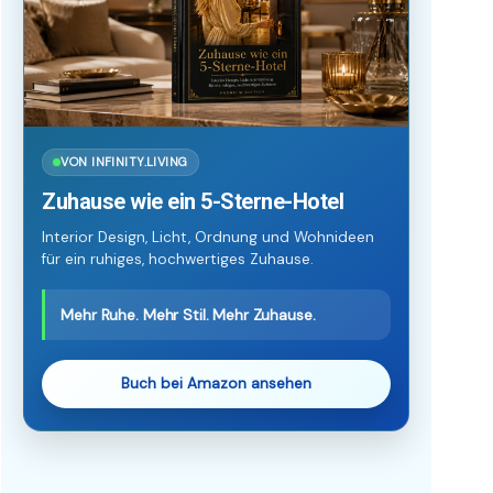
VON INFINITY.LIVING
Zuhause wie ein 5-Sterne-Hotel
Interior Design, Licht, Ordnung und Wohnideen
für ein ruhiges, hochwertiges Zuhause.
Mehr Ruhe. Mehr Stil. Mehr Zuhause.
Buch bei Amazon ansehen