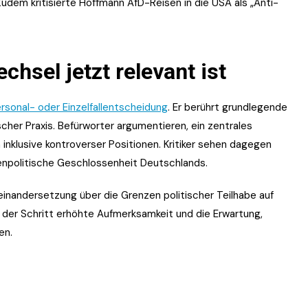
Zudem kritisierte Hoffmann AfD-Reisen in die USA als „Anti-
hsel jetzt relevant ist
rsonal- oder Einzelfallentscheidung
. Er berührt grundlegende
scher Praxis. Befürworter argumentieren, ein zentrales
inklusive kontroverser Positionen. Kritiker sehen dagegen
ußenpolitische Geschlossenheit Deutschlands.
seinandersetzung über die Grenzen politischer Teilhabe auf
t der Schritt erhöhte Aufmerksamkeit und die Erwartung,
en.