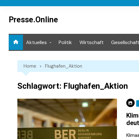
Skip
to
content
Presse.Online
Aktuelles
Politik
Wirtschaft
Gesellschaf
Mediathek
Home
Flughafen_Aktion
Schlagwort:
Flughafen_Aktion
Klim
deut
Klima