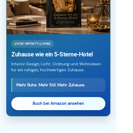
VON INFINITY.LIVING
Zuhause wie ein 5-Sterne-Hotel
Interior Design, Licht, Ordnung und Wohnideen
für ein ruhiges, hochwertiges Zuhause.
Mehr Ruhe. Mehr Stil. Mehr Zuhause.
Buch bei Amazon ansehen