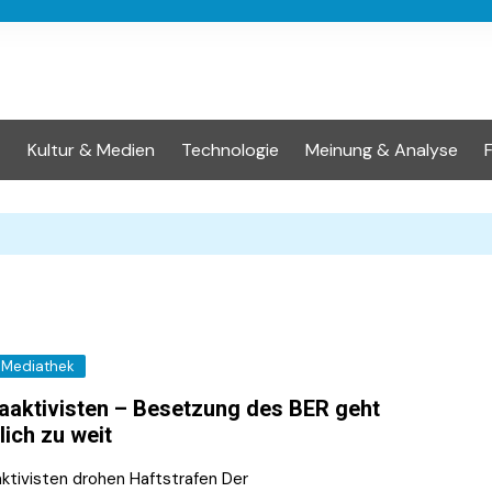
t
Kultur & Medien
Technologie
Meinung & Analyse
Mediathek
aaktivisten – Besetzung des BER geht
lich zu weit
aktivisten drohen Haftstrafen Der