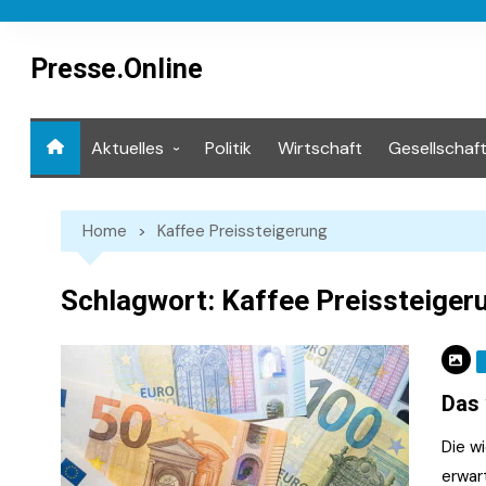
Skip
to
content
Presse.Online
Aktuelles
Politik
Wirtschaft
Gesellschaf
Mediathek
Home
Kaffee Preissteigerung
Schlagwort:
Kaffee Preissteiger
Das 
Die w
erwart