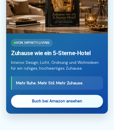
VON INFINITY.LIVING
Zuhause wie ein 5-Sterne-Hotel
Interior Design, Licht, Ordnung und Wohnideen
für ein ruhiges, hochwertiges Zuhause.
Mehr Ruhe. Mehr Stil. Mehr Zuhause.
Buch bei Amazon ansehen