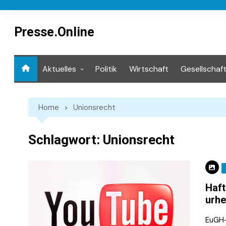
Skip
to
content
Presse.Online
Aktuelles
Politik
Wirtschaft
Gesellschaf
Mediathek
Home
Unionsrecht
Schlagwort:
Unionsrecht
Haft
urhe
EuGH-