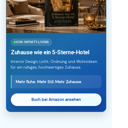
VON INFINITY.LIVING
Zuhause wie ein 5-Sterne-Hotel
Interior Design, Licht, Ordnung und Wohnideen
für ein ruhiges, hochwertiges Zuhause.
Mehr Ruhe. Mehr Stil. Mehr Zuhause.
Buch bei Amazon ansehen