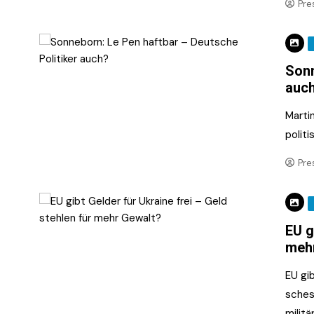
Pre
Sonn
auc
Marti
polit
Pre
EU g
meh
EU gib
sches
milit