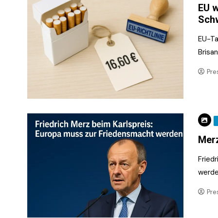
EU w
Sch
EU-Ta
Brisan
Pre
Merz
Fried
werde
Pre