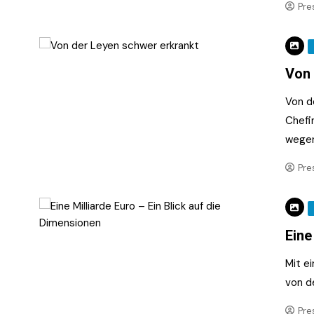
Pre
Von 
Von d
Chefi
wege
Pre
Eine
Mit e
von d
Pre