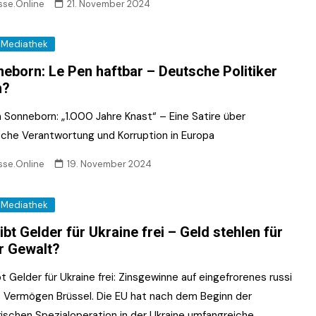
sse.Online
21. November 2024
Mediathek
eborn: Le Pen haftbar – Deutsche Politiker
h?
n Sonneborn: „1.000 Jahre Knast“ – Eine Satire über
ische Verantwortung und Korruption in Europa
sse.Online
19. November 2024
Mediathek
ibt Gelder für Ukraine frei – Geld stehlen für
r Gewalt?
t Gelder für Ukraine frei: Zinsgewinne auf eingefrorenes russi
 Vermögen Brüssel. Die EU hat nach dem Beginn der
ärischen Spezialoperation in der Ukraine umfangreiche