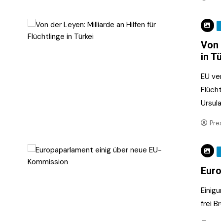
Von 
in T
EU ver
Flüch
Ursul
Pre
Euro
Einig
frei 