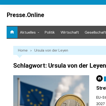
Skip
to
content
Presse.Online
Aktuelles
Politik
Wirtschaft
Gesellschaf
Mediathek
Home
Ursula von der Leyen
Schlagwort:
Ursula von der Leyen
Stre
EU-St
2027 