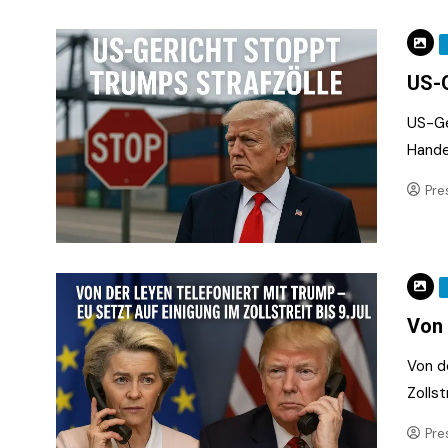
US-G
US-Ge
Hande
Pre
Von 
Von d
Zollst
Pre