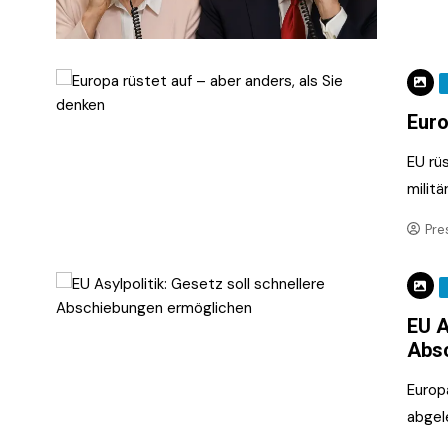
Euro
EU rüs
milit
Pre
EU A
Abs
Europ
abgel