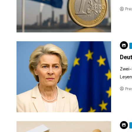
Pre
Deut
Zwei-
Leyen 
Pre