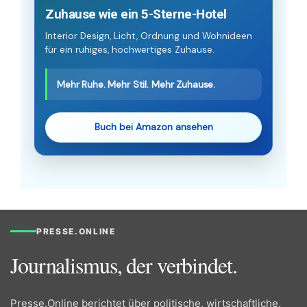
Zuhause wie ein 5-Sterne-Hotel
Interior Design, Licht, Ordnung und Wohnideen
für ein ruhiges, hochwertiges Zuhause.
Mehr Ruhe. Mehr Stil. Mehr Zuhause.
Buch bei Amazon ansehen
PRESSE.ONLINE
Journalismus, der verbindet.
Presse.Online berichtet über politische, wirtschaftliche,