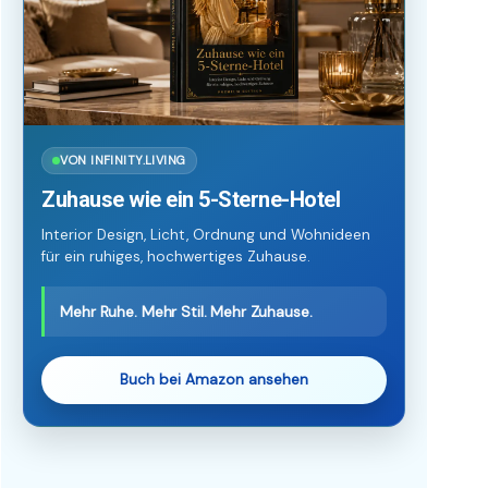
VON INFINITY.LIVING
Zuhause wie ein 5-Sterne-Hotel
Interior Design, Licht, Ordnung und Wohnideen
für ein ruhiges, hochwertiges Zuhause.
Mehr Ruhe. Mehr Stil. Mehr Zuhause.
Buch bei Amazon ansehen