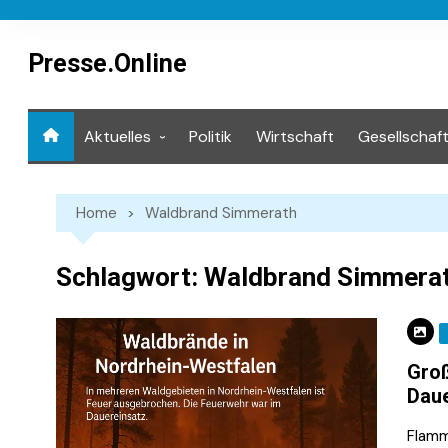
Skip
to
content
Presse.Online
Aktuelles
Politik
Wirtschaft
Gesellschaf
Mediathek
Home
Waldbrand Simmerath
Schlagwort:
Waldbrand Simmera
Groß
Daue
Flamm