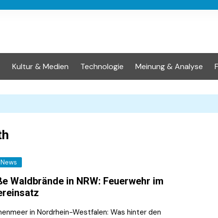
t
Kultur & Medien
Technologie
Meinung & Analyse
th
News
e Waldbrände in NRW: Feuerwehr im
reinsatz
enmeer in Nordrhein-Westfalen: Was hinter den