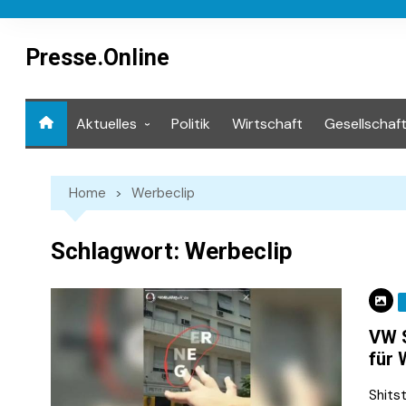
Skip
to
content
Presse.Online
Aktuelles
Politik
Wirtschaft
Gesellschaf
Mediathek
Home
Werbeclip
Schlagwort:
Werbeclip
VW S
für 
Shits