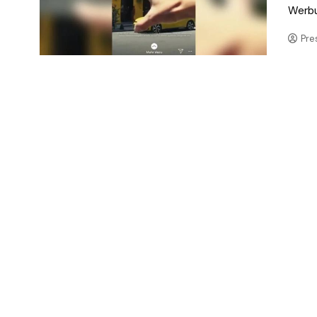
Werbun
Pre