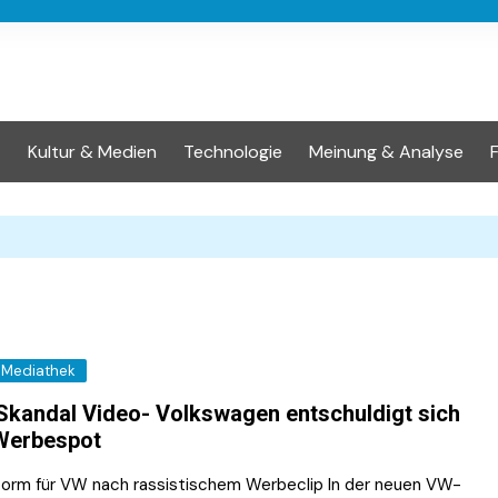
t
Kultur & Medien
Technologie
Meinung & Analyse
Mediathek
kandal Video- Volkswagen entschuldigt sich
Werbespot
torm für VW nach rassistischem Werbeclip In der neuen VW-