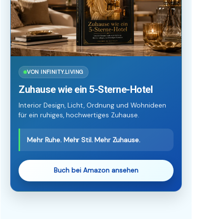
VON INFINITY.LIVING
Zuhause wie ein 5-Sterne-Hotel
Interior Design, Licht, Ordnung und Wohnideen
für ein ruhiges, hochwertiges Zuhause.
Mehr Ruhe. Mehr Stil. Mehr Zuhause.
Buch bei Amazon ansehen