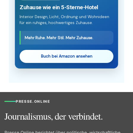
Zuhause wie ein 5-Sterne-Hotel
Interior Design, Licht, Ordnung und Wohnideen
für ein ruhiges, hochwertiges Zuhause.
Mehr Ruhe. Mehr Stil. Mehr Zuhause.
Buch bei Amazon ansehen
PRESSE.ONLINE
Journalismus, der verbindet.
Presse.Online berichtet über politische, wirtschaftliche,