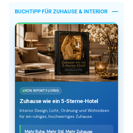
BUCHTIPP FÜR ZUHAUSE & INTERIOR
VON INFINITY.LIVING
Zuhause wie ein 5-Sterne-Hotel
Interior Design, Licht, Ordnung und Wohnideen
für ein ruhiges, hochwertiges Zuhause.
Mehr Ruhe. Mehr Stil. Mehr Zuhause.