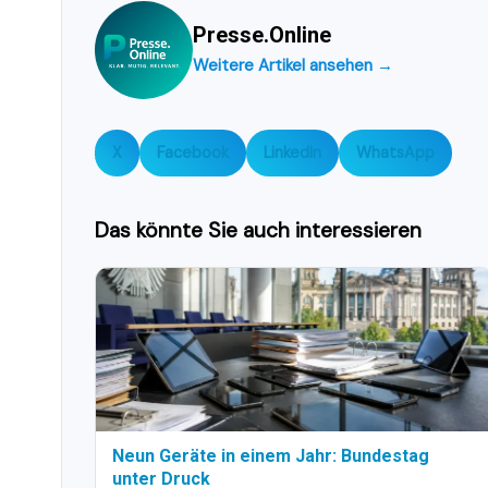
Presse.Online
Weitere Artikel ansehen →
X
Facebook
LinkedIn
WhatsApp
Das könnte Sie auch interessieren
Neun Geräte in einem Jahr: Bundestag
unter Druck