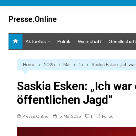
Skip
to
content
Presse.Online
Aktuelles
Politik
Wirtschaft
Gesellschaf
Mediathek
Home
2025
Mai
15
Saskia Esken: „Ich war
Saskia Esken: „Ich war 
öffentlichen Jagd“
Politik
Presse.Online
15. Mai 2025
1