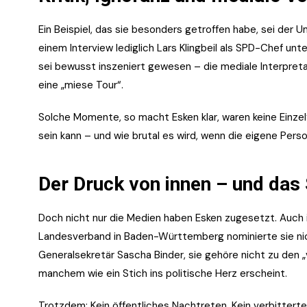
Ein Beispiel, das sie besonders getroffen habe, sei der
einem Interview lediglich Lars Klingbeil als SPD-Chef un
sei bewusst inszeniert gewesen – die mediale Interpreta
eine „miese Tour“.
Solche Momente, so macht Esken klar, waren keine Einzelfä
sein kann – und wie brutal es wird, wenn die eigene Perso
Der Druck von innen – und das
Doch nicht nur die Medien haben Esken zugesetzt. Auch i
Landesverband in Baden-Württemberg nominierte sie nic
Generalsekretär Sascha Binder, sie gehöre nicht zu den „
manchem wie ein Stich ins politische Herz erscheint.
Trotzdem: Kein öffentliches Nachtreten. Kein verbitterte