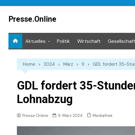
Skip
to
content
Presse.Online
Aktuelles
Politik
Wirtschaft
Gesellschaf
Mediathek
Home
2024
März
9
GDL fordert 35-St
GDL fordert 35-Stund
Lohnabzug
Mediathek
Presse.Online
9. März 2024