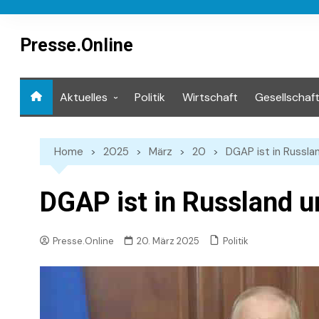
Skip
to
content
Presse.Online
Aktuelles
Politik
Wirtschaft
Gesellschaf
Mediathek
Home
2025
März
20
DGAP ist in Russl
DGAP ist in Russland 
Politik
Presse.Online
20. März 2025