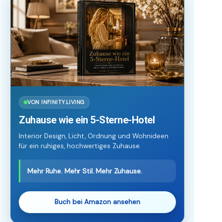
VON INFINITY.LIVING
Zuhause wie ein 5-Sterne-Hotel
Interior Design, Licht, Ordnung und Wohnideen
für ein ruhiges, hochwertiges Zuhause.
Mehr Ruhe. Mehr Stil. Mehr Zuhause.
Buch bei Amazon ansehen