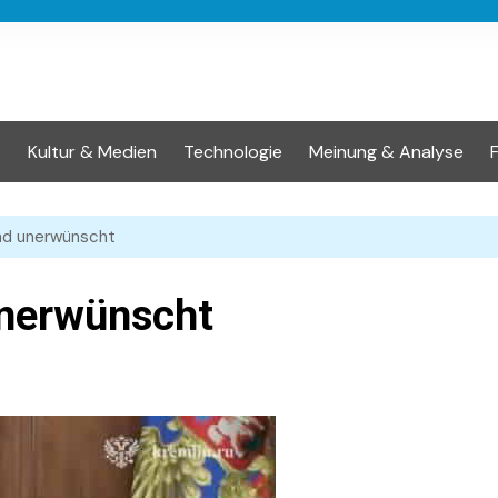
t
Kultur & Medien
Technologie
Meinung & Analyse
and unerwünscht
unerwünscht