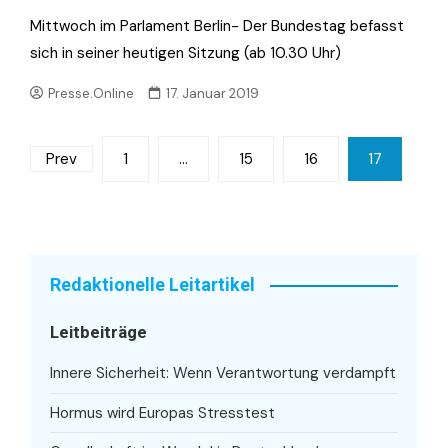
Mittwoch im Parlament Berlin- Der Bundestag befasst
sich in seiner heutigen Sitzung (ab 10.30 Uhr)
Presse.Online
17. Januar 2019
Seitennummerierung
Prev
1
…
15
16
17
der
Beiträge
Redaktionelle Leitartikel
Leitbeiträge
Innere Sicherheit: Wenn Verantwortung verdampft
Hormus wird Europas Stresstest